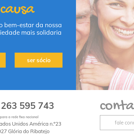
 causa
 o bem-estar da nossa
iedade mais solidaria
ser sócio
conta
263 595 743
1
ara a rede fixa nacional
fale co
tados Unidos América n.º23
27 Glória do Ribatejo