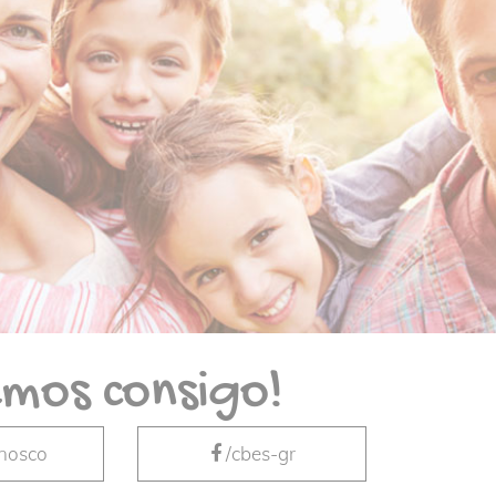
mos consigo!
nnosco
/cbes-gr