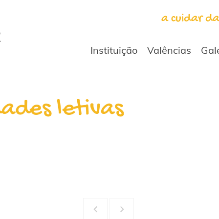
a cuidar d
Instituição
Valências
Gal
dades letivas