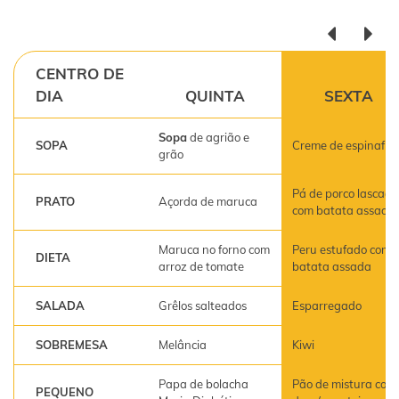
CENTRO DE
DIA
QUINTA
SEXTA
Sopa
de agrião e
SOPA
Creme de espinafre
grão
Pá de porco lascada
PRATO
Açorda de maruca
com batata assada
Maruca no forno com
Peru estufado com
DIETA
arroz de tomate
batata assada
SALADA
Grêlos salteados
Esparregado
SOBREMESA
Melância
Kiwi
Papa de bolacha
Pão de mistura com
PEQUENO