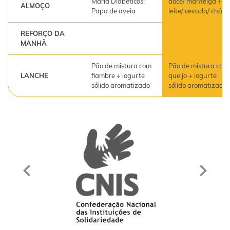
Maria Diabéticos:
doce/ manteiga +
ALMOÇO
Papa de aveia
leite/ cevada/ chá
REFORÇO DA
MANHÃ
Pão de mistura com
Pão de mistura com
LANCHE
fiambre + iogurte
queijo + iogurte
sólido aromatizado
sólido aromatizado