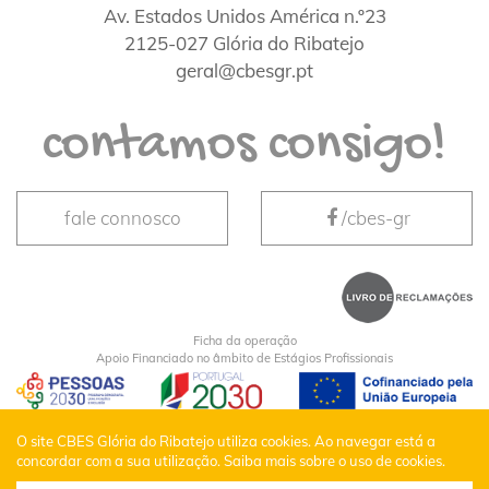
Av. Estados Unidos América n.º23
2125-027 Glória do Ribatejo
geral@cbesgr.pt
contamos consigo!
fale connosco
/cbes-gr
Ficha da operação
Apoio Financiado no âmbito de Estágios Profissionais
CBES Glória do Ribatejo © Todos os Direitos
O site CBES Glória do Ribatejo utiliza cookies. Ao navegar está a
concordar com a sua utilização.
Saiba mais sobre o uso de cookies.
Reservados |
Política de Privacidade