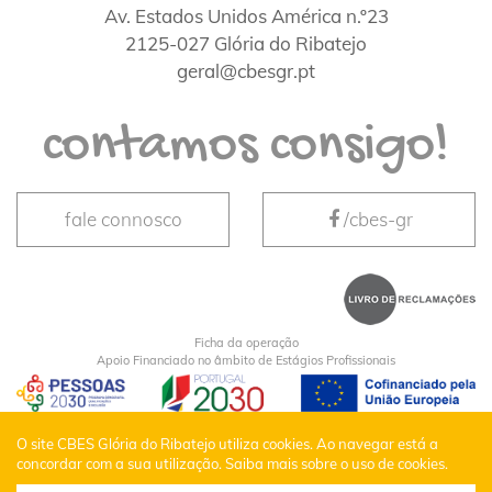
Av. Estados Unidos América n.º23
2125-027 Glória do Ribatejo
geral@cbesgr.pt
contamos consigo!
fale connosco
/cbes-gr
Ficha da operação
Apoio Financiado no âmbito de Estágios Profissionais
CBES Glória do Ribatejo © Todos os Direitos
O site CBES Glória do Ribatejo utiliza cookies. Ao navegar está a
concordar com a sua utilização.
Saiba mais sobre o uso de cookies.
Reservados |
Política de Privacidade