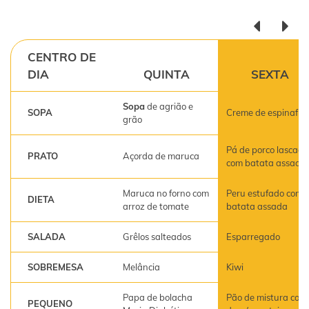
CENTRO DE
DIA
QUINTA
SEXTA
Sopa
de agrião e
SOPA
Creme de espinafre
grão
Pá de porco lascada
PRATO
Açorda de maruca
com batata assada
Maruca no forno com
Peru estufado com
DIETA
arroz de tomate
batata assada
SALADA
Grêlos salteados
Esparregado
SOBREMESA
Melância
Kiwi
Papa de bolacha
Pão de mistura com
PEQUENO