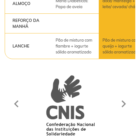
Maria Diabéticos:
doce/ manteiga +
ALMOÇO
Papa de aveia
leite/ cevada/ chá
REFORÇO DA
MANHÃ
Pão de mistura com
Pão de mistura com
LANCHE
fiambre + iogurte
queijo + iogurte
sólido aromatizado
sólido aromatizado