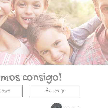
mos consigo!
nnosco
/cbes-gr