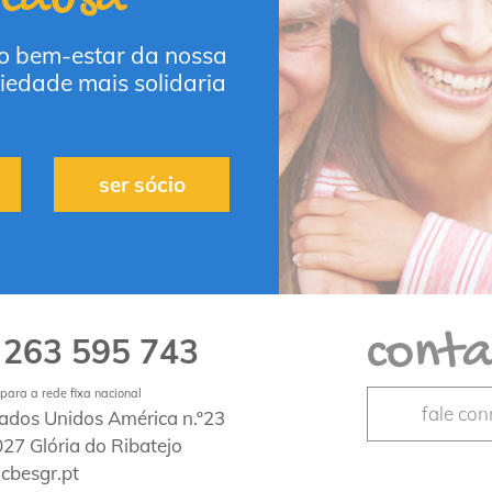
 o bem-estar da nossa
iedade mais solidaria
ser sócio
conta
263 595 743
1
ara a rede fixa nacional
fale co
tados Unidos América n.º23
27 Glória do Ribatejo
cbesgr.pt