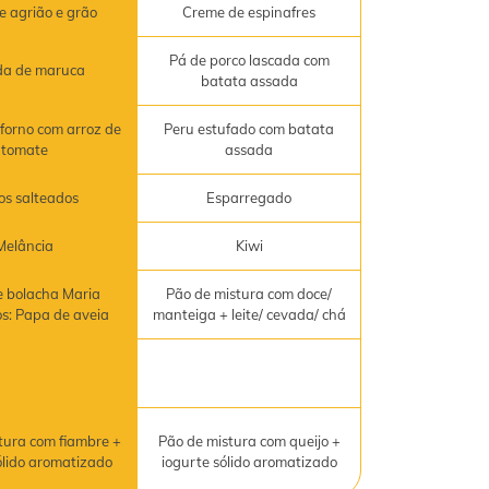
e agrião e grão
Creme de espinafres
Pá de porco lascada com
da de maruca
batata assada
forno com arroz de
Peru estufado com batata
tomate
assada
os salteados
Esparregado
Melância
Kiwi
 bolacha Maria
Pão de mistura com doce/
os: Papa de aveia
manteiga + leite/ cevada/ chá
tura com fiambre +
Pão de mistura com queijo +
ólido aromatizado
iogurte sólido aromatizado