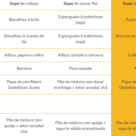
Sopa
de nabiça
Sopa
de couve-flor
Sopa
d
Esparguete à bolonhesa
Bacalhau à brás
Açor
(soja)
Bacalhau à Gomes de
Esparguete à bolonhesa
Maruca no 
Sá
(soja)
Alface, pepino e milho
Alface, tomate e cenoura
Grêl
Banana
Pera assada
Papa de cornflakes
Pão de mistura com doce/
Papa de
Diabéticos: Aveia
manteiga + leite/ cevada/ chá
Diabétic
Pão de mistura com
Pão de mistura com queijo +
Pão de mis
queijo + leite/ cevada/
iogurte sólido aromatizado
iogurte s
chá