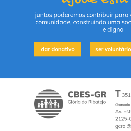
juntos poderemos contribuir para
comunidade, construindo uma soc
e digna
dar donativo
ser voluntário
T
35
Chamada p
Av. Es
2125-0
geral@