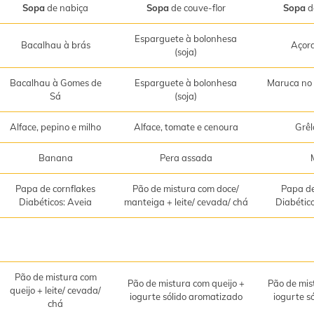
Sopa
de nabiça
Sopa
de couve-flor
Sopa
d
Esparguete à bolonhesa
Bacalhau à brás
Açor
(soja)
Bacalhau à Gomes de
Esparguete à bolonhesa
Maruca no 
Sá
(soja)
Alface, pepino e milho
Alface, tomate e cenoura
Grêl
Banana
Pera assada
Papa de cornflakes
Pão de mistura com doce/
Papa de
Diabéticos: Aveia
manteiga + leite/ cevada/ chá
Diabétic
Pão de mistura com
Pão de mistura com queijo +
Pão de mis
queijo + leite/ cevada/
iogurte sólido aromatizado
iogurte s
chá