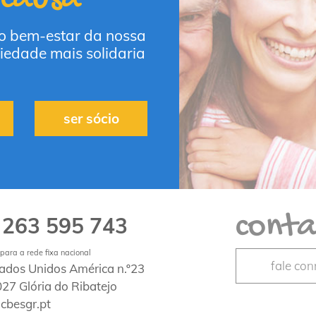
 o bem-estar da nossa
iedade mais solidaria
ser sócio
conta
263 595 743
1
ara a rede fixa nacional
fale co
tados Unidos América n.º23
27 Glória do Ribatejo
cbesgr.pt