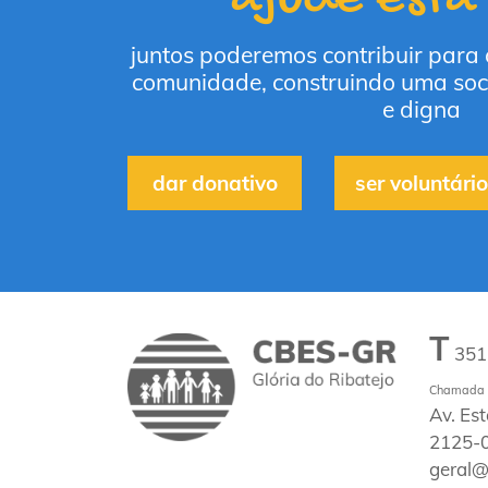
juntos poderemos contribuir para
comunidade, construindo uma soc
e digna
dar donativo
ser voluntário
T
35
Chamada p
Av. Es
2125-0
geral@