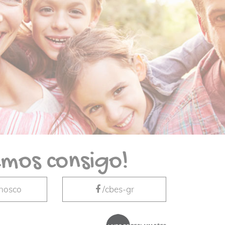
mos consigo!
nnosco
/cbes-gr