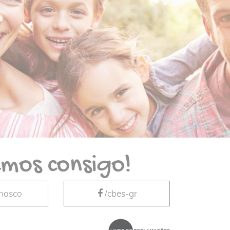
mos consigo!
nnosco
/cbes-gr