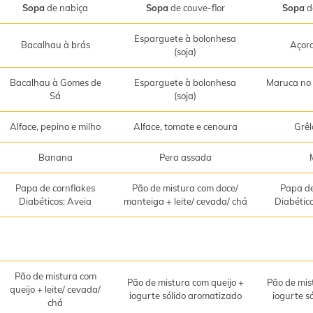
Sopa
de nabiça
Sopa
de couve-flor
Sopa
d
Esparguete à bolonhesa
Bacalhau à brás
Açor
(soja)
Bacalhau à Gomes de
Esparguete à bolonhesa
Maruca no 
Sá
(soja)
Alface, pepino e milho
Alface, tomate e cenoura
Grêl
Banana
Pera assada
Papa de cornflakes
Pão de mistura com doce/
Papa de
Diabéticos: Aveia
manteiga + leite/ cevada/ chá
Diabétic
Pão de mistura com
Pão de mistura com queijo +
Pão de mis
queijo + leite/ cevada/
iogurte sólido aromatizado
iogurte s
chá