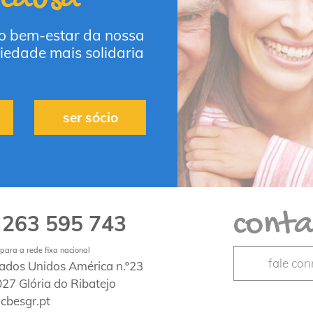
 o bem-estar da nossa
iedade mais solidaria
ser sócio
conta
263 595 743
1
ara a rede fixa nacional
fale co
tados Unidos América n.º23
27 Glória do Ribatejo
cbesgr.pt