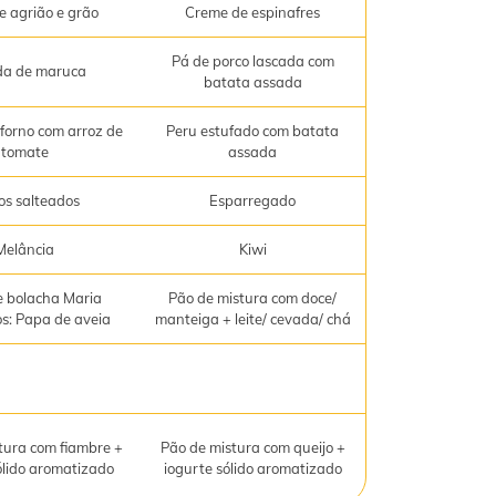
e agrião e grão
Creme de espinafres
Pá de porco lascada com
da de maruca
batata assada
forno com arroz de
Peru estufado com batata
tomate
assada
os salteados
Esparregado
Melância
Kiwi
 bolacha Maria
Pão de mistura com doce/
os: Papa de aveia
manteiga + leite/ cevada/ chá
tura com fiambre +
Pão de mistura com queijo +
ólido aromatizado
iogurte sólido aromatizado