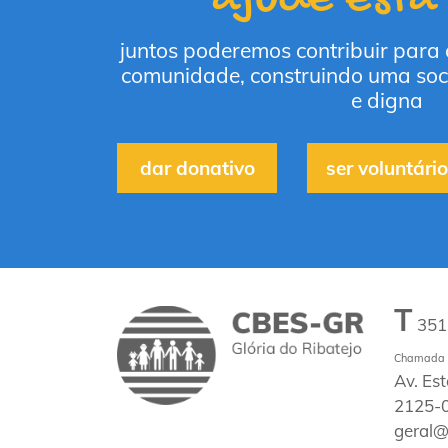
juntos poderemos contribuir para
comunidade, construindo uma soc
e digna
dar donativo
ser voluntário
T
35
Chamada p
Av. Es
2125-0
geral@