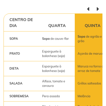
CENTRO DE
DIA
QUARTA
QUINTA
Sopa
de agrião e
SOPA
Sopa
de couve-flor
grão
Esparguete à
PRATO
Açorda de maruca
bolonhesa (soja)
Esparguete à
Maruca no forno co
DIETA
bolonhesa (soja)
arroz de tomate
Alface, tomate e
SALADA
Grêlos salteados
cenoura
SOBREMESA
Pera assada
Melância