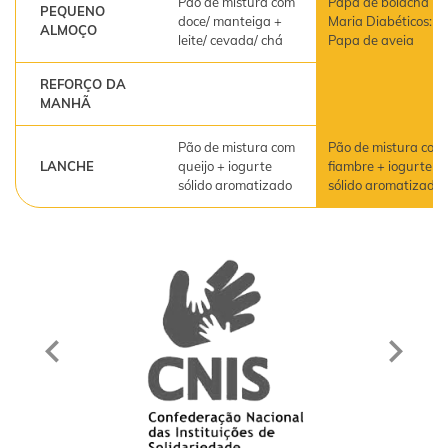
Pão de mistura com
Papa de bolacha
PEQUENO
doce/ manteiga +
Maria Diabéticos:
ALMOÇO
leite/ cevada/ chá
Papa de aveia
REFORÇO DA
MANHÃ
Pão de mistura com
Pão de mistura com
LANCHE
queijo + iogurte
fiambre + iogurte
sólido aromatizado
sólido aromatizado