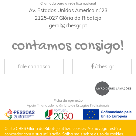
Chamada para a rede fixa nacional
Av. Estados Unidos América n.º23
2125-027 Glória do Ribatejo
geral@cbesgr.pt
contamos consigo!
fale connosco
/cbes-gr
Ficha da operação
Apoio Financiado no âmbito de Estágios Profissionais
CBES Glória do Ribatejo © Todos os Direitos
O site CBES Glória do Ribatejo utiliza cookies. Ao navegar está a
concordar com a sua utilização.
Saiba mais sobre o uso de cookies.