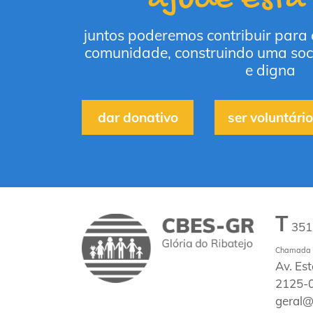
juntos poderemos contribuir para
comunidade, construindo uma soc
e digna
dar donativo
ser voluntário
T
35
Chamada p
Av. Es
2125-0
geral@