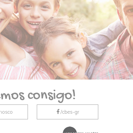
mos consigo!
nnosco
/cbes-gr