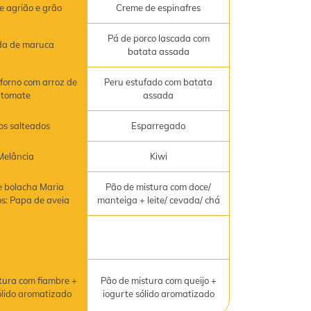
e agrião e grão
Creme de espinafres
Pá de porco lascada com
da de maruca
batata assada
forno com arroz de
Peru estufado com batata
tomate
assada
os salteados
Esparregado
Melância
Kiwi
 bolacha Maria
Pão de mistura com doce/
os: Papa de aveia
manteiga + leite/ cevada/ chá
tura com fiambre +
Pão de mistura com queijo +
ólido aromatizado
iogurte sólido aromatizado