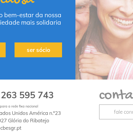
 o bem-estar da nossa
iedade mais solidaria
ser sócio
conta
263 595 743
1
ara a rede fixa nacional
fale co
tados Unidos América n.º23
27 Glória do Ribatejo
cbesgr.pt