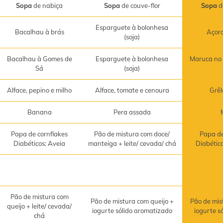
Sopa
de nabiça
Sopa
de couve-flor
Sopa
d
Esparguete à bolonhesa
Bacalhau à brás
Açor
(soja)
Bacalhau à Gomes de
Esparguete à bolonhesa
Maruca no 
Sá
(soja)
Alface, pepino e milho
Alface, tomate e cenoura
Grêl
Banana
Pera assada
Papa de cornflakes
Pão de mistura com doce/
Papa de
Diabéticos: Aveia
manteiga + leite/ cevada/ chá
Diabétic
Pão de mistura com
Pão de mistura com queijo +
Pão de mis
queijo + leite/ cevada/
iogurte sólido aromatizado
iogurte s
chá