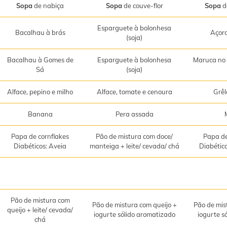
Sopa
de nabiça
Sopa
de couve-flor
Sopa
d
Esparguete à bolonhesa
Bacalhau à brás
Açor
(soja)
Bacalhau à Gomes de
Esparguete à bolonhesa
Maruca no 
Sá
(soja)
Alface, pepino e milho
Alface, tomate e cenoura
Grêl
Banana
Pera assada
Papa de cornflakes
Pão de mistura com doce/
Papa de
Diabéticos: Aveia
manteiga + leite/ cevada/ chá
Diabétic
Pão de mistura com
Pão de mistura com queijo +
Pão de mis
queijo + leite/ cevada/
iogurte sólido aromatizado
iogurte s
chá