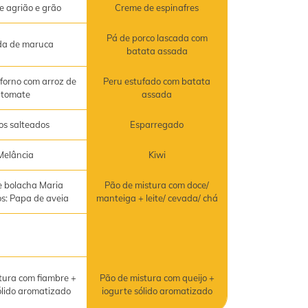
e agrião e grão
Creme de espinafres
Pá de porco lascada com
da de maruca
batata assada
forno com arroz de
Peru estufado com batata
tomate
assada
os salteados
Esparregado
Melância
Kiwi
 bolacha Maria
Pão de mistura com doce/
os: Papa de aveia
manteiga + leite/ cevada/ chá
tura com fiambre +
Pão de mistura com queijo +
ólido aromatizado
iogurte sólido aromatizado