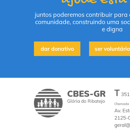
juntos poderemos contribuir para
comunidade, construindo uma soc
e digna
dar donativo
ser voluntário
T
35
Chamada p
Av. Es
2125-0
geral@