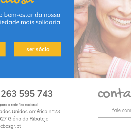
 o bem-estar da nossa
iedade mais solidaria
ser sócio
conta
263 595 743
1
ara a rede fixa nacional
fale co
tados Unidos América n.º23
27 Glória do Ribatejo
cbesgr.pt