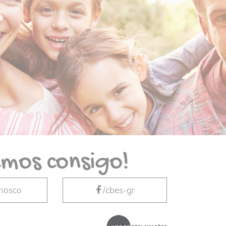
mos consigo!
nnosco
/cbes-gr