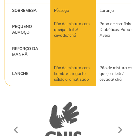
SOBREMESA
Pêssego
Laranja
Pão de mistura com
Papa de cornflakes
PEQUENO
queijo + leite/
Diabéticos: Papa de
ALMOÇO
cevada/ chá
Aveia
REFORÇO DA
MANHÃ
Pão de mistura com
Pão de mistura com
LANCHE
fiambre + iogurte
queijo + leite/
sólido aromatizado
cevada/ chá