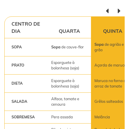
CENTRO DE
DIA
QUARTA
QUINTA
Sopa
de agrião e
SOPA
Sopa
de couve-flor
grão
Esparguete à
PRATO
Açorda de maruca
bolonhesa (soja)
Esparguete à
Maruca no forno co
DIETA
bolonhesa (soja)
arroz de tomate
Alface, tomate e
SALADA
Grêlos salteados
cenoura
SOBREMESA
Pera assada
Melância