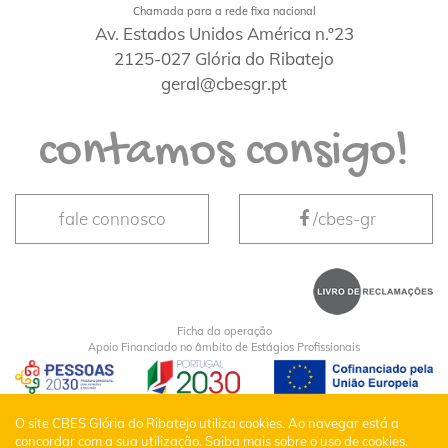
Chamada para a rede fixa nacional
Av. Estados Unidos América n.º23
2125-027 Glória do Ribatejo
geral@cbesgr.pt
contamos consigo!
fale connosco
/cbes-gr
Ficha da operação
Apoio Financiado no âmbito de Estágios Profissionais
CBES Glória do Ribatejo © Todos os Direitos
O site CBES Glória do Ribatejo utiliza cookies. Ao navegar está a
concordar com a sua utilização.
Saiba mais sobre o uso de cookies.