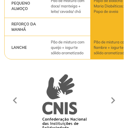
Pão de mistura com
Papa de bolacha
PEQUENO
doce/ manteiga +
Maria Diabéticos:
ALMOÇO
leite/ cevada/ chá
Papa de aveia
REFORÇO DA
MANHÃ
Pão de mistura com
Pão de mistura com
LANCHE
queijo + iogurte
fiambre + iogurte
sólido aromatizado
sólido aromatizado