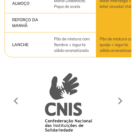
Maria Diabéticos:
doce/ manteiga +
ALMOÇO
Papa de aveia
leite/ cevada/ chá
REFORÇO DA
MANHÃ
Pão de mistura com
Pão de mistura com
LANCHE
fiambre + iogurte
queijo + iogurte
sólido aromatizado
sólido aromatizado