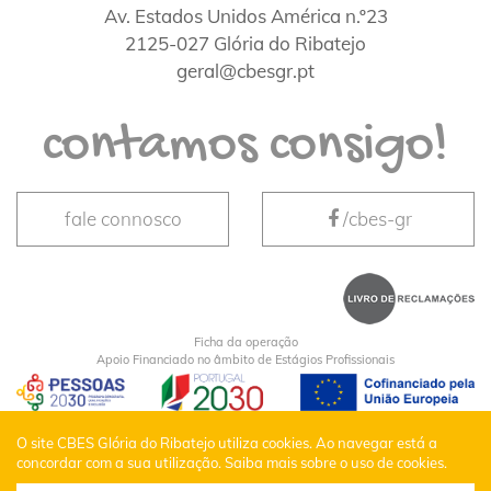
Av. Estados Unidos América n.º23
2125-027 Glória do Ribatejo
geral@cbesgr.pt
contamos consigo!
fale connosco
/cbes-gr
Ficha da operação
Apoio Financiado no âmbito de Estágios Profissionais
CBES Glória do Ribatejo © Todos os Direitos
O site CBES Glória do Ribatejo utiliza cookies. Ao navegar está a
concordar com a sua utilização.
Saiba mais sobre o uso de cookies.
Reservados |
Política de Privacidade