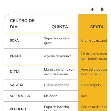
CENTRO DE
DIA
QUINTA
SEXTA
Sopa
de agrião e
SOPA
Creme de espinafre
grão
Pá de porco lascada
PRATO
Açorda de maruca
com batata assada
Maruca no forno com
Peru estufado com
DIETA
arroz de tomate
batata assada
SALADA
Grêlos salteados
Esparregado
SOBREMESA
Melância
Kiwi
Papa de bolacha
Pão de mistura com
PEQUENO