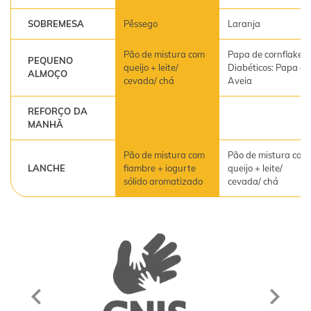
SOBREMESA
Pêssego
Laranja
Pão de mistura com
Papa de cornflakes
PEQUENO
queijo + leite/
Diabéticos: Papa de
ALMOÇO
cevada/ chá
Aveia
REFORÇO DA
MANHÃ
Pão de mistura com
Pão de mistura com
LANCHE
fiambre + iogurte
queijo + leite/
sólido aromatizado
cevada/ chá