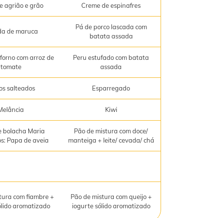
e agrião e grão
Creme de espinafres
Pá de porco lascada com
da de maruca
batata assada
forno com arroz de
Peru estufado com batata
tomate
assada
os salteados
Esparregado
Melância
Kiwi
 bolacha Maria
Pão de mistura com doce/
os: Papa de aveia
manteiga + leite/ cevada/ chá
tura com fiambre +
Pão de mistura com queijo +
ólido aromatizado
iogurte sólido aromatizado