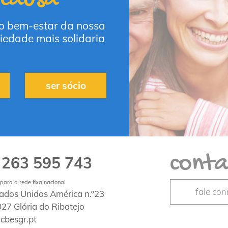
 o bem-estar da nossa
iedade mais solidaria
ser sócio
conta
263 595 743
1
ara a rede fixa nacional
fale co
tados Unidos América n.º23
27 Glória do Ribatejo
cbesgr.pt