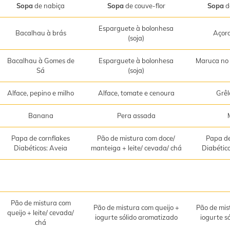
Sopa
de nabiça
Sopa
de couve-flor
Sopa
d
Esparguete à bolonhesa
Bacalhau à brás
Açor
(soja)
Bacalhau à Gomes de
Esparguete à bolonhesa
Maruca no 
Sá
(soja)
Alface, pepino e milho
Alface, tomate e cenoura
Grêl
Banana
Pera assada
Papa de cornflakes
Pão de mistura com doce/
Papa de
Diabéticos: Aveia
manteiga + leite/ cevada/ chá
Diabétic
Pão de mistura com
Pão de mistura com queijo +
Pão de mis
queijo + leite/ cevada/
iogurte sólido aromatizado
iogurte s
chá