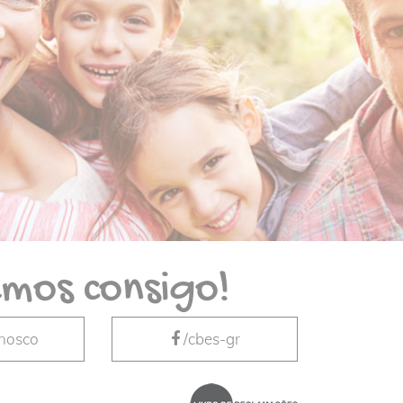
mos consigo!
nnosco
/cbes-gr