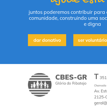
juntos poderemos contribuir para
comunidade, construindo uma soc
e digna
dar donativo
ser voluntário
T
35
Chamada p
Av. Es
2125-0
geral@