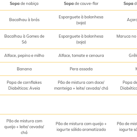
Sopa
de nabiça
Sopa
de couve-flor
Sopa
d
Esparguete à bolonhesa
Bacalhau à brás
Açor
(soja)
Bacalhau à Gomes de
Esparguete à bolonhesa
Maruca no 
Sá
(soja)
Alface, pepino e milho
Alface, tomate e cenoura
Grêl
Banana
Pera assada
Papa de cornflakes
Pão de mistura com doce/
Papa de
Diabéticos: Aveia
manteiga + leite/ cevada/ chá
Diabétic
Pão de mistura com
Pão de mistura com queijo +
Pão de mis
queijo + leite/ cevada/
iogurte sólido aromatizado
iogurte s
chá