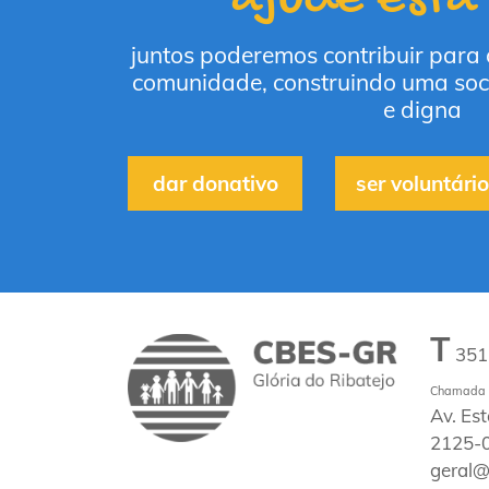
juntos poderemos contribuir para
comunidade, construindo uma soc
e digna
dar donativo
ser voluntário
T
35
Chamada p
Av. Es
2125-0
geral@