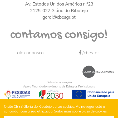
Av. Estados Unidos América n.º23
2125-027 Glória do Ribatejo
geral@cbesgr.pt
contamos consigo!
fale connosco
/cbes-gr
Ficha da operação
Apoio Financiado no âmbito de Estágios Profissionais
CBES Glória do Ribatejo © Todos os Direitos
O site CBES Glória do Ribatejo utiliza cookies. Ao navegar está a
concordar com a sua utilização.
Saiba mais sobre o uso de cookies.
Reservados |
Política de Privacidade