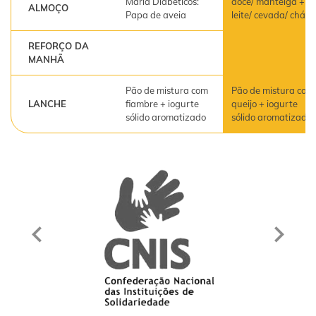
Maria Diabéticos:
doce/ manteiga +
ALMOÇO
Papa de aveia
leite/ cevada/ chá
REFORÇO DA
MANHÃ
Pão de mistura com
Pão de mistura com
LANCHE
fiambre + iogurte
queijo + iogurte
sólido aromatizado
sólido aromatizado