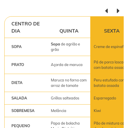
CENTRO DE
DIA
QUINTA
SEXTA
Sopa
de agrião e
SOPA
Creme de espinafre
grão
Pá de porco lascada
PRATO
Açorda de maruca
com batata assada
Maruca no forno com
Peru estufado com
DIETA
arroz de tomate
batata assada
SALADA
Grêlos salteados
Esparregado
SOBREMESA
Melância
Kiwi
Papa de bolacha
Pão de mistura com
PEQUENO