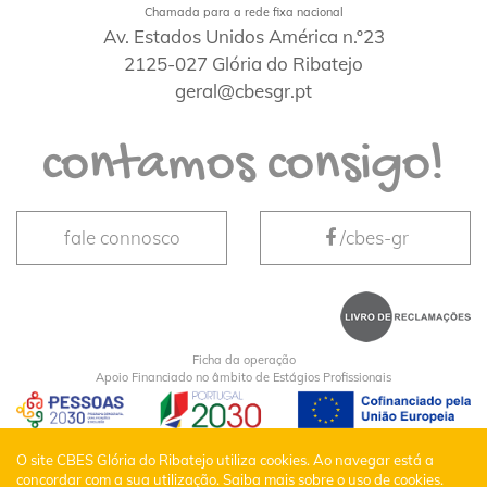
Chamada para a rede fixa nacional
Av. Estados Unidos América n.º23
2125-027 Glória do Ribatejo
geral@cbesgr.pt
contamos consigo!
fale connosco
/cbes-gr
Ficha da operação
Apoio Financiado no âmbito de Estágios Profissionais
CBES Glória do Ribatejo © Todos os Direitos
O site CBES Glória do Ribatejo utiliza cookies. Ao navegar está a
concordar com a sua utilização.
Saiba mais sobre o uso de cookies.