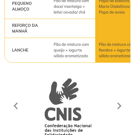
Pão de mistura com
Papa de bolacha
PEQUENO
doce/ manteiga +
Maria Diabéticos:
ALMOÇO
leite/ cevada/ chá
Papa de aveia
REFORÇO DA
MANHÃ
Pão de mistura com
Pão de mistura com
LANCHE
queijo + iogurte
fiambre + iogurte
sólido aromatizado
sólido aromatizado