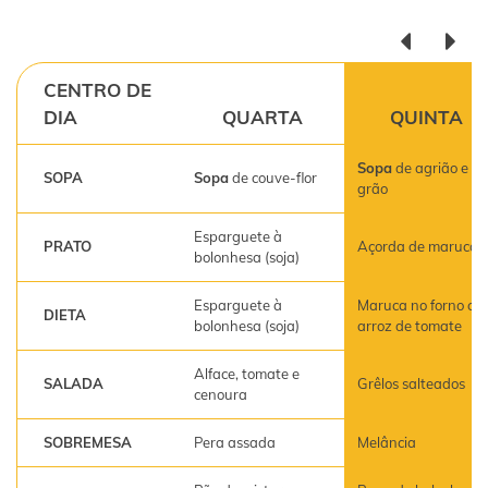
CENTRO DE
DIA
QUARTA
QUINTA
Sopa
de agrião e
SOPA
Sopa
de couve-flor
grão
Esparguete à
PRATO
Açorda de maruca
bolonhesa (soja)
Esparguete à
Maruca no forno co
DIETA
bolonhesa (soja)
arroz de tomate
Alface, tomate e
SALADA
Grêlos salteados
cenoura
SOBREMESA
Pera assada
Melância