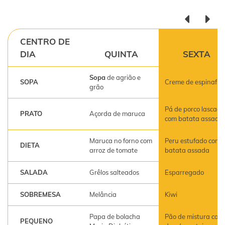
CENTRO DE
DIA
QUINTA
SEXTA
Sopa
de agrião e
SOPA
Creme de espinafre
grão
Pá de porco lascada
PRATO
Açorda de maruca
com batata assada
Maruca no forno com
Peru estufado com
DIETA
arroz de tomate
batata assada
SALADA
Grêlos salteados
Esparregado
SOBREMESA
Melância
Kiwi
Papa de bolacha
Pão de mistura com
PEQUENO