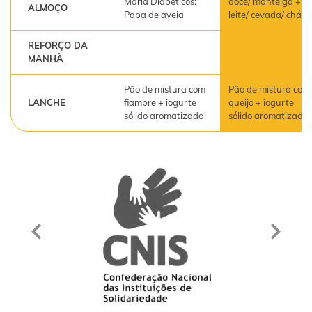
Maria Diabéticos:
doce/ manteiga +
ALMOÇO
Papa de aveia
leite/ cevada/ chá
REFORÇO DA
MANHÃ
Pão de mistura com
Pão de mistura com
LANCHE
fiambre + iogurte
queijo + iogurte
sólido aromatizado
sólido aromatizado