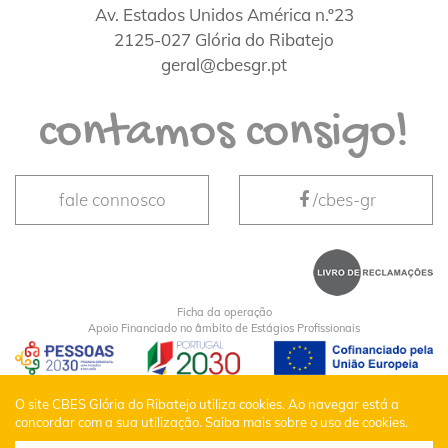
Av. Estados Unidos América n.º23
2125-027 Glória do Ribatejo
geral@cbesgr.pt
contamos consigo!
fale connosco
/cbes-gr
Ficha da operação
Apoio Financiado no âmbito de Estágios Profissionais
CBES Glória do Ribatejo © Todos os Direitos
O site CBES Glória do Ribatejo utiliza cookies. Ao navegar está a
concordar com a sua utilização.
Saiba mais sobre o uso de cookies.
Reservados |
Política de Privacidade