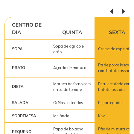
CENTRO DE
DIA
QUINTA
SEXTA
Sopa
de agrião e
SOPA
Creme de espinafre
grão
Pá de porco lascada
PRATO
Açorda de maruca
com batata assada
Maruca no forno com
Peru estufado com
DIETA
arroz de tomate
batata assada
SALADA
Grêlos salteados
Esparregado
SOBREMESA
Melância
Kiwi
Papa de bolacha
Pão de mistura com
PEQUENO