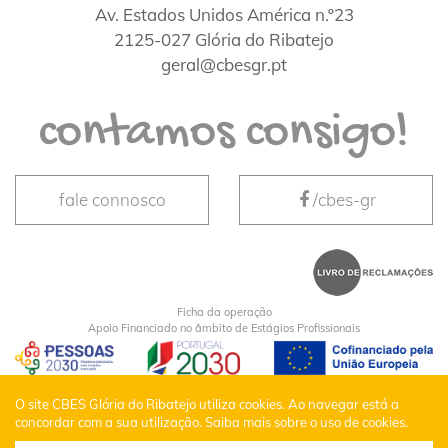
Av. Estados Unidos América n.º23
2125-027 Glória do Ribatejo
geral@cbesgr.pt
contamos consigo!
fale connosco
/cbes-gr
Ficha da operação
Apoio Financiado no âmbito de Estágios Profissionais
CBES Glória do Ribatejo © Todos os Direitos
O site CBES Glória do Ribatejo utiliza cookies. Ao navegar está a
concordar com a sua utilização.
Saiba mais sobre o uso de cookies.
Reservados |
Política de Privacidade