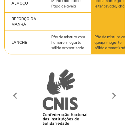
Maria Diabéticos:
doce/ manteiga +
ALMOÇO
Papa de aveia
leite/ cevada/ chá
REFORÇO DA
MANHÃ
Pão de mistura com
Pão de mistura com
LANCHE
fiambre + iogurte
queijo + iogurte
sólido aromatizado
sólido aromatizado