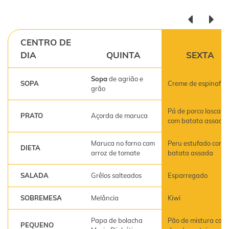
CENTRO DE
DIA
QUINTA
SEXTA
Sopa
de agrião e
SOPA
Creme de espinafre
grão
Pá de porco lascada
PRATO
Açorda de maruca
com batata assada
Maruca no forno com
Peru estufado com
DIETA
arroz de tomate
batata assada
SALADA
Grêlos salteados
Esparregado
SOBREMESA
Melância
Kiwi
Papa de bolacha
Pão de mistura com
PEQUENO