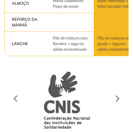
Maria Diabéticos:
doce/ manteiga +
ALMOÇO
Papa de aveia
leite/ cevada/ chá
REFORÇO DA
MANHÃ
Pão de mistura com
Pão de mistura com
LANCHE
fiambre + iogurte
queijo + iogurte
sólido aromatizado
sólido aromatizado