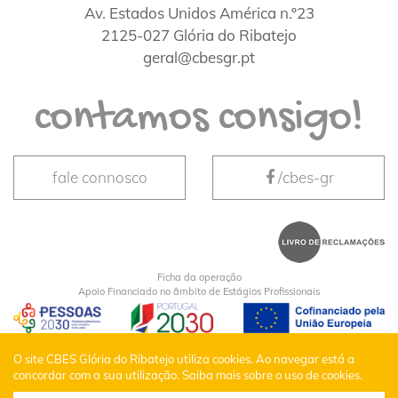
Av. Estados Unidos América n.º23
2125-027 Glória do Ribatejo
geral@cbesgr.pt
contamos consigo!
fale connosco
/cbes-gr
Ficha da operação
Apoio Financiado no âmbito de Estágios Profissionais
CBES Glória do Ribatejo © Todos os Direitos
O site CBES Glória do Ribatejo utiliza cookies. Ao navegar está a
concordar com a sua utilização.
Saiba mais sobre o uso de cookies.
Reservados |
Política de Privacidade