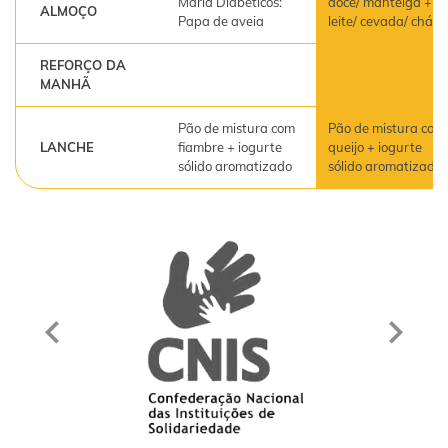
Maria Diabéticos:
doce/ manteiga +
ALMOÇO
Papa de aveia
leite/ cevada/ chá
REFORÇO DA
MANHÃ
Pão de mistura com
Pão de mistura com
LANCHE
fiambre + iogurte
queijo + iogurte
sólido aromatizado
sólido aromatizado