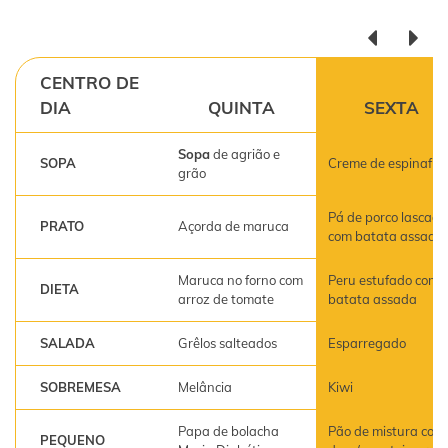
CENTRO DE
DIA
QUINTA
SEXTA
Sopa
de agrião e
SOPA
Creme de espinafre
grão
Pá de porco lascada
PRATO
Açorda de maruca
com batata assada
Maruca no forno com
Peru estufado com
DIETA
arroz de tomate
batata assada
SALADA
Grêlos salteados
Esparregado
SOBREMESA
Melância
Kiwi
Papa de bolacha
Pão de mistura com
PEQUENO