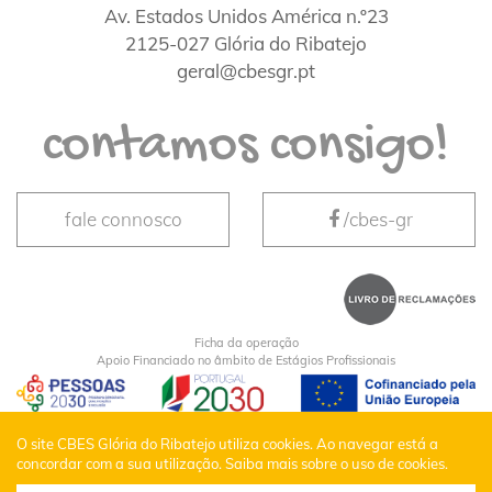
Av. Estados Unidos América n.º23
2125-027 Glória do Ribatejo
geral@cbesgr.pt
contamos consigo!
fale connosco
/cbes-gr
Ficha da operação
Apoio Financiado no âmbito de Estágios Profissionais
CBES Glória do Ribatejo © Todos os Direitos
O site CBES Glória do Ribatejo utiliza cookies. Ao navegar está a
concordar com a sua utilização.
Saiba mais sobre o uso de cookies.
Reservados |
Política de Privacidade