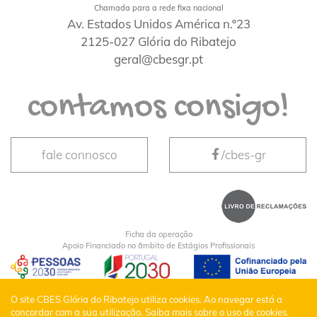
Chamada para a rede fixa nacional
Av. Estados Unidos América n.º23
2125-027 Glória do Ribatejo
geral@cbesgr.pt
contamos consigo!
fale connosco
/cbes-gr
Ficha da operação
Apoio Financiado no âmbito de Estágios Profissionais
CBES Glória do Ribatejo © Todos os Direitos
O site CBES Glória do Ribatejo utiliza cookies. Ao navegar está a
concordar com a sua utilização.
Saiba mais sobre o uso de cookies.