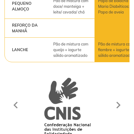
Pão de mistura com
Papa de bolacha
PEQUENO
doce/ manteiga +
Maria Diabéticos:
ALMOÇO
leite/ cevada/ chá
Papa de aveia
REFORÇO DA
MANHÃ
Pão de mistura com
Pão de mistura com
LANCHE
queijo + iogurte
fiambre + iogurte
sólido aromatizado
sólido aromatizado