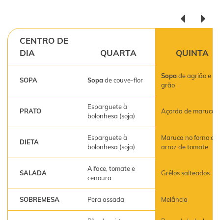
CENTRO DE
DIA
QUARTA
QUINTA
Sopa
de agrião e
SOPA
Sopa
de couve-flor
grão
Esparguete à
PRATO
Açorda de maruca
bolonhesa (soja)
Esparguete à
Maruca no forno co
DIETA
bolonhesa (soja)
arroz de tomate
Alface, tomate e
SALADA
Grêlos salteados
cenoura
SOBREMESA
Pera assada
Melância