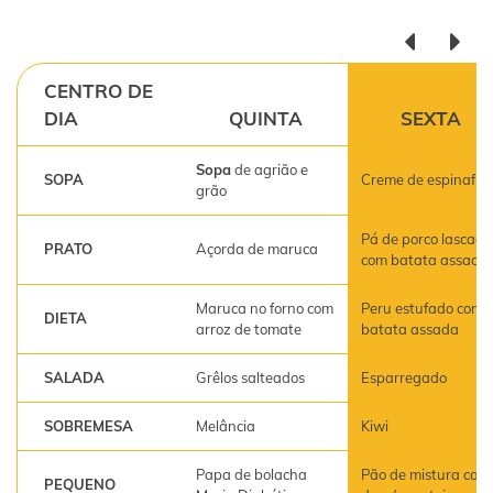
CENTRO DE
DIA
QUINTA
SEXTA
Sopa
de agrião e
SOPA
Creme de espinafre
grão
Pá de porco lascada
PRATO
Açorda de maruca
com batata assada
Maruca no forno com
Peru estufado com
DIETA
arroz de tomate
batata assada
SALADA
Grêlos salteados
Esparregado
SOBREMESA
Melância
Kiwi
Papa de bolacha
Pão de mistura com
PEQUENO