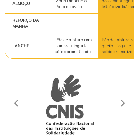
Maria Diabéticos:
doce/ manteiga +
ALMOÇO
Papa de aveia
leite/ cevada/ chá
REFORÇO DA
MANHÃ
Pão de mistura com
Pão de mistura com
LANCHE
fiambre + iogurte
queijo + iogurte
sólido aromatizado
sólido aromatizado