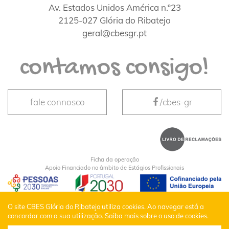
Av. Estados Unidos América n.º23
2125-027 Glória do Ribatejo
geral@cbesgr.pt
contamos consigo!
fale connosco
/cbes-gr
Ficha da operação
Apoio Financiado no âmbito de Estágios Profissionais
CBES Glória do Ribatejo © Todos os Direitos
O site CBES Glória do Ribatejo utiliza cookies. Ao navegar está a
concordar com a sua utilização.
Saiba mais sobre o uso de cookies.
Reservados |
Política de Privacidade