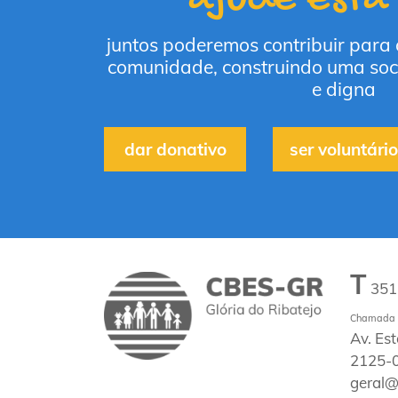
juntos poderemos contribuir para
comunidade, construindo uma soc
e digna
dar donativo
ser voluntário
T
35
Chamada p
Av. Es
2125-0
geral@