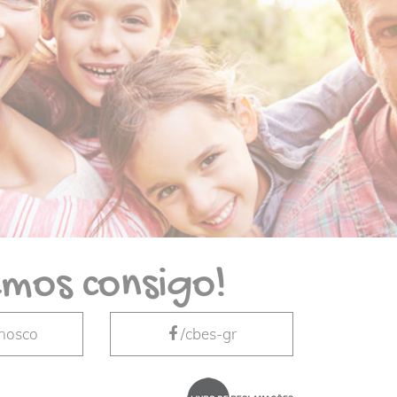
mos consigo!
nnosco
/cbes-gr