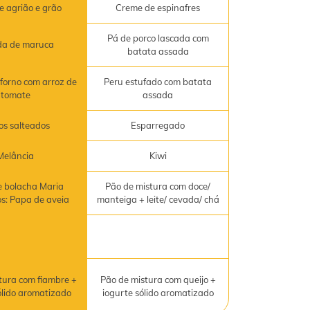
e agrião e grão
Creme de espinafres
Pá de porco lascada com
da de maruca
batata assada
forno com arroz de
Peru estufado com batata
tomate
assada
os salteados
Esparregado
Melância
Kiwi
 bolacha Maria
Pão de mistura com doce/
os: Papa de aveia
manteiga + leite/ cevada/ chá
tura com fiambre +
Pão de mistura com queijo +
ólido aromatizado
iogurte sólido aromatizado