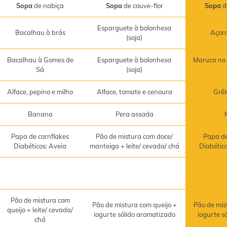
Sopa
de nabiça
Sopa
de couve-flor
Sopa
d
Esparguete à bolonhesa
Bacalhau à brás
Açor
(soja)
Bacalhau à Gomes de
Esparguete à bolonhesa
Maruca no 
Sá
(soja)
Alface, pepino e milho
Alface, tomate e cenoura
Grêl
Banana
Pera assada
Papa de cornflakes
Pão de mistura com doce/
Papa de
Diabéticos: Aveia
manteiga + leite/ cevada/ chá
Diabétic
Pão de mistura com
Pão de mistura com queijo +
Pão de mis
queijo + leite/ cevada/
iogurte sólido aromatizado
iogurte s
chá