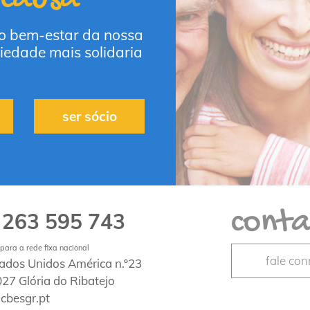
 o bem-estar da nossa
iedade mais solidaria
ser sócio
conta
263 595 743
1
ara a rede fixa nacional
fale co
tados Unidos América n.º23
27 Glória do Ribatejo
cbesgr.pt