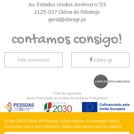
Av. Estados Unidos América n.º23
2125-027 Glória do Ribatejo
geral@cbesgr.pt
contamos consigo!
fale connosco
/cbes-gr
Ficha da operação
Apoio Financiado no âmbito de Estágios Profissionais
CBES Glória do Ribatejo © Todos os Direitos
O site CBES Glória do Ribatejo utiliza cookies. Ao navegar está a
concordar com a sua utilização.
Saiba mais sobre o uso de cookies.
Reservados |
Política de Privacidade