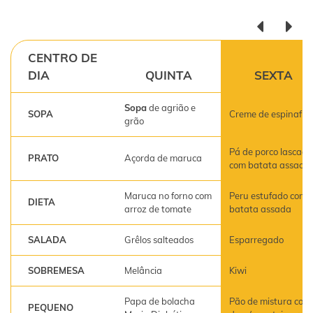
CENTRO DE
DIA
QUINTA
SEXTA
Sopa
de agrião e
SOPA
Creme de espinafre
grão
Pá de porco lascada
PRATO
Açorda de maruca
com batata assada
Maruca no forno com
Peru estufado com
DIETA
arroz de tomate
batata assada
SALADA
Grêlos salteados
Esparregado
SOBREMESA
Melância
Kiwi
Papa de bolacha
Pão de mistura com
PEQUENO