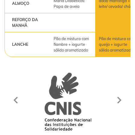
Maria Diabéticos:
doce/ manteiga +
ALMOÇO
Papa de aveia
leite/ cevada/ chá
REFORÇO DA
MANHÃ
Pão de mistura com
Pão de mistura com
LANCHE
fiambre + iogurte
queijo + iogurte
sólido aromatizado
sólido aromatizado