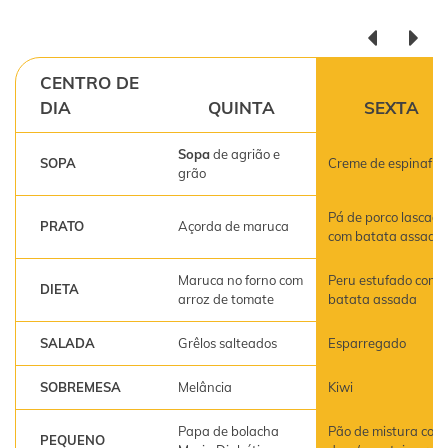
CENTRO DE
DIA
QUINTA
SEXTA
Sopa
de agrião e
SOPA
Creme de espinafre
grão
Pá de porco lascada
PRATO
Açorda de maruca
com batata assada
Maruca no forno com
Peru estufado com
DIETA
arroz de tomate
batata assada
SALADA
Grêlos salteados
Esparregado
SOBREMESA
Melância
Kiwi
Papa de bolacha
Pão de mistura com
PEQUENO