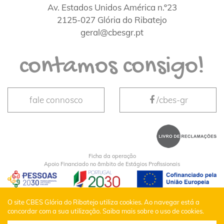
Av. Estados Unidos América n.º23
2125-027 Glória do Ribatejo
geral@cbesgr.pt
contamos consigo!
fale connosco
/cbes-gr
Ficha da operação
Apoio Financiado no âmbito de Estágios Profissionais
CBES Glória do Ribatejo © Todos os Direitos
O site CBES Glória do Ribatejo utiliza cookies. Ao navegar está a
concordar com a sua utilização.
Saiba mais sobre o uso de cookies.
Reservados |
Política de Privacidade