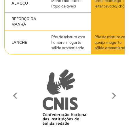
Maria Diabéticos:
doce/ manteiga +
ALMOÇO
Papa de aveia
leite/ cevada/ chá
REFORÇO DA
MANHÃ
Pão de mistura com
Pão de mistura com
LANCHE
fiambre + iogurte
queijo + iogurte
sólido aromatizado
sólido aromatizado