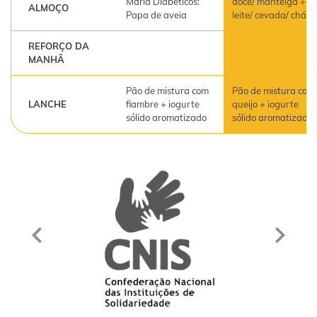
Maria Diabéticos:
doce/ manteiga +
ALMOÇO
Papa de aveia
leite/ cevada/ chá
REFORÇO DA
MANHÃ
Pão de mistura com
Pão de mistura com
LANCHE
fiambre + iogurte
queijo + iogurte
sólido aromatizado
sólido aromatizado