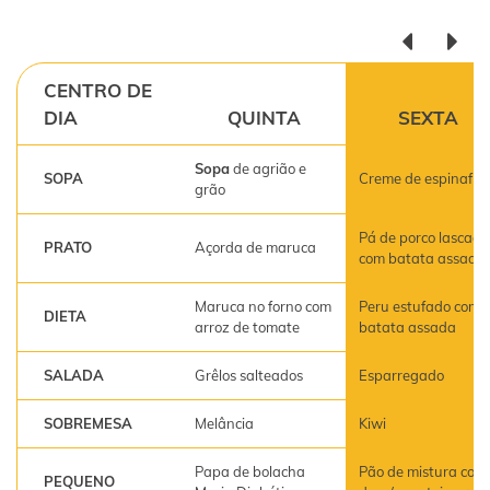
CENTRO DE
DIA
QUINTA
SEXTA
Sopa
de agrião e
SOPA
Creme de espinafre
grão
Pá de porco lascada
PRATO
Açorda de maruca
com batata assada
Maruca no forno com
Peru estufado com
DIETA
arroz de tomate
batata assada
SALADA
Grêlos salteados
Esparregado
SOBREMESA
Melância
Kiwi
Papa de bolacha
Pão de mistura com
PEQUENO