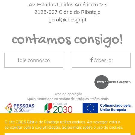
Av. Estados Unidos América n.º23
2125-027 Glória do Ribatejo
geral@cbesgr.pt
contamos consigo!
fale connosco
/cbes-gr
Ficha da operação
Apoio Financiado no âmbito de Estágios Profissionais
CBES Glória do Ribatejo © Todos os Direitos
O site CBES Glória do Ribatejo utiliza cookies. Ao navegar está a
concordar com a sua utilização.
Saiba mais sobre o uso de cookies.
Reservados |
Política de Privacidade