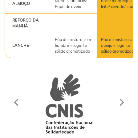
Maria Diabéticos:
doce/ manteiga +
ALMOÇO
Papa de aveia
leite/ cevada/ chá
REFORÇO DA
MANHÃ
Pão de mistura com
Pão de mistura com
LANCHE
fiambre + iogurte
queijo + iogurte
sólido aromatizado
sólido aromatizado