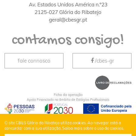
Av. Estados Unidos América n.º23
2125-027 Glória do Ribatejo
geral@cbesgr.pt
contamos consigo!
fale connosco
/cbes-gr
Ficha da operação
Apoio Financiado no âmbito de Estágios Profissionais
CBES Glória do Ribatejo © Todos os Direitos
O site CBES Glória do Ribatejo utiliza cookies. Ao navegar está a
concordar com a sua utilização.
Saiba mais sobre o uso de cookies.
Reservados |
Política de Privacidade