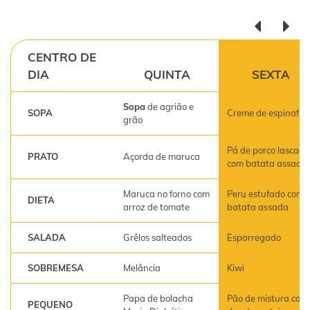
CENTRO DE
DIA
QUINTA
SEXTA
Sopa
de agrião e
SOPA
Creme de espinafre
grão
Pá de porco lascada
PRATO
Açorda de maruca
com batata assada
Maruca no forno com
Peru estufado com
DIETA
arroz de tomate
batata assada
SALADA
Grêlos salteados
Esparregado
SOBREMESA
Melância
Kiwi
Papa de bolacha
Pão de mistura com
PEQUENO