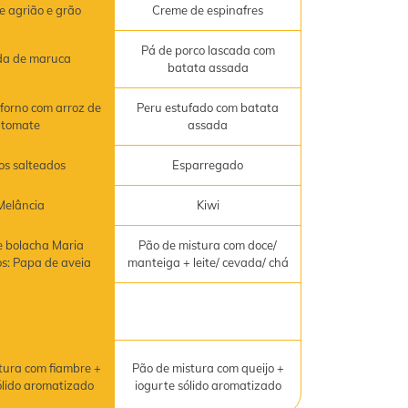
e agrião e grão
Creme de espinafres
Pá de porco lascada com
da de maruca
batata assada
forno com arroz de
Peru estufado com batata
tomate
assada
os salteados
Esparregado
Melância
Kiwi
 bolacha Maria
Pão de mistura com doce/
os: Papa de aveia
manteiga + leite/ cevada/ chá
tura com fiambre +
Pão de mistura com queijo +
ólido aromatizado
iogurte sólido aromatizado