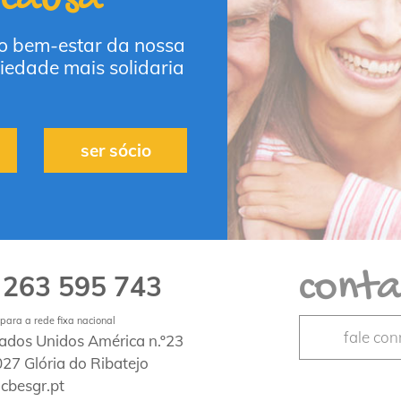
 o bem-estar da nossa
iedade mais solidaria
ser sócio
conta
263 595 743
1
ara a rede fixa nacional
fale co
tados Unidos América n.º23
27 Glória do Ribatejo
cbesgr.pt