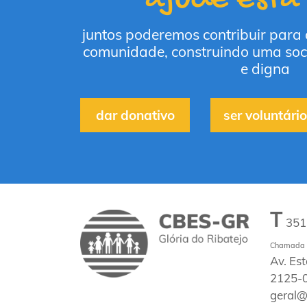
juntos poderemos contribuir para
comunidade, construindo uma soc
e digna
dar donativo
ser voluntário
T
35
Chamada p
Av. Es
2125-0
geral@