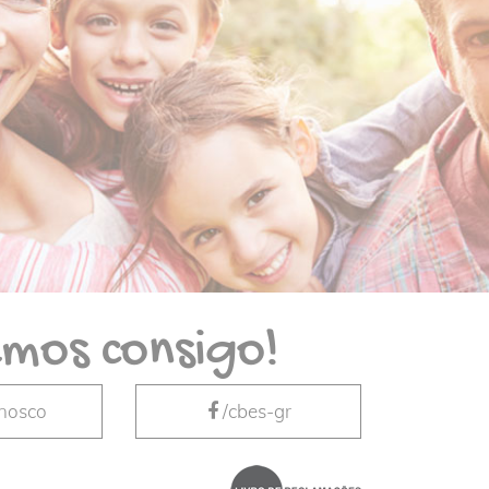
mos consigo!
nnosco
/cbes-gr