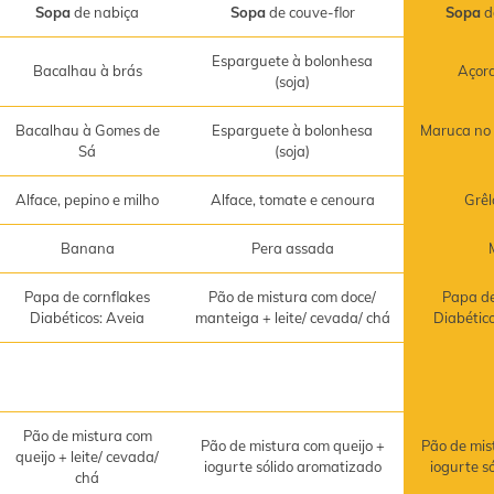
Sopa
de nabiça
Sopa
de couve-flor
Sopa
d
Esparguete à bolonhesa
Bacalhau à brás
Açor
(soja)
Bacalhau à Gomes de
Esparguete à bolonhesa
Maruca no 
Sá
(soja)
Alface, pepino e milho
Alface, tomate e cenoura
Grêl
Banana
Pera assada
Papa de cornflakes
Pão de mistura com doce/
Papa de
Diabéticos: Aveia
manteiga + leite/ cevada/ chá
Diabétic
Pão de mistura com
Pão de mistura com queijo +
Pão de mis
queijo + leite/ cevada/
iogurte sólido aromatizado
iogurte s
chá