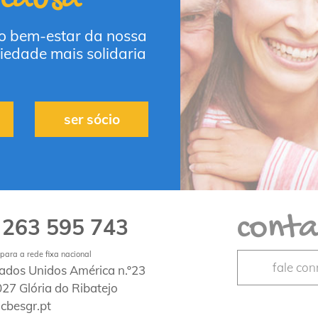
 o bem-estar da nossa
iedade mais solidaria
ser sócio
conta
263 595 743
1
ara a rede fixa nacional
fale co
tados Unidos América n.º23
27 Glória do Ribatejo
cbesgr.pt