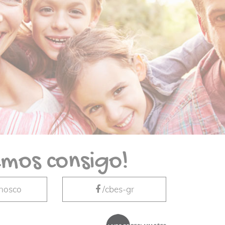
mos consigo!
nnosco
/cbes-gr