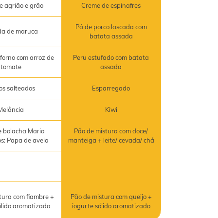
e agrião e grão
Creme de espinafres
Pá de porco lascada com
da de maruca
batata assada
forno com arroz de
Peru estufado com batata
tomate
assada
os salteados
Esparregado
Melância
Kiwi
 bolacha Maria
Pão de mistura com doce/
os: Papa de aveia
manteiga + leite/ cevada/ chá
tura com fiambre +
Pão de mistura com queijo +
ólido aromatizado
iogurte sólido aromatizado