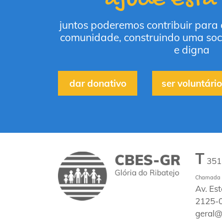
juntos poderemos contribuir para
comunidade, construindo uma soc
e digna
dar donativo
ser voluntário
T
35
Chamada p
Av. Es
2125-0
geral@