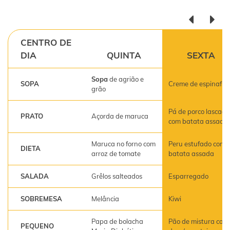
CENTRO DE
DIA
QUINTA
SEXTA
Sopa
de agrião e
SOPA
Creme de espinafre
grão
Pá de porco lascada
PRATO
Açorda de maruca
com batata assada
Maruca no forno com
Peru estufado com
DIETA
arroz de tomate
batata assada
SALADA
Grêlos salteados
Esparregado
SOBREMESA
Melância
Kiwi
Papa de bolacha
Pão de mistura com
PEQUENO