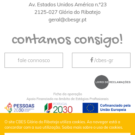
Av. Estados Unidos América n.º23
2125-027 Glória do Ribatejo
geral@cbesgr.pt
contamos consigo!
fale connosco
/cbes-gr
Ficha da operação
Apoio Financiado no âmbito de Estágios Profissionais
CBES Glória do Ribatejo © Todos os Direitos
O site CBES Glória do Ribatejo utiliza cookies. Ao navegar está a
concordar com a sua utilização.
Saiba mais sobre o uso de cookies.
Reservados |
Política de Privacidade