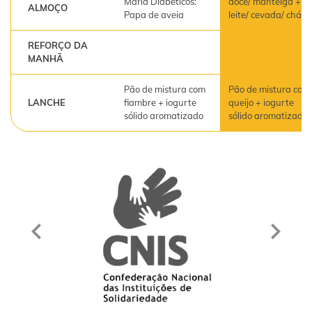
Maria Diabéticos:
doce/ manteiga +
ALMOÇO
Papa de aveia
leite/ cevada/ chá
REFORÇO DA
MANHÃ
Pão de mistura com
Pão de mistura com
LANCHE
fiambre + iogurte
queijo + iogurte
sólido aromatizado
sólido aromatizado