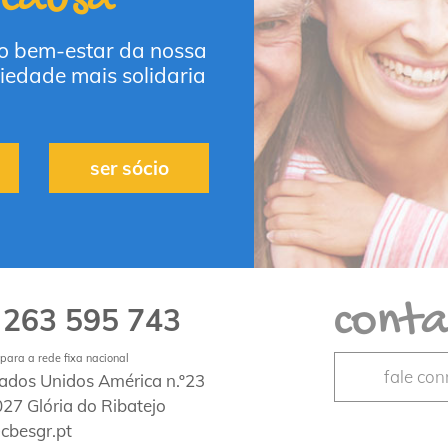
 o bem-estar da nossa
iedade mais solidaria
ser sócio
conta
263 595 743
1
ara a rede fixa nacional
fale co
tados Unidos América n.º23
27 Glória do Ribatejo
cbesgr.pt