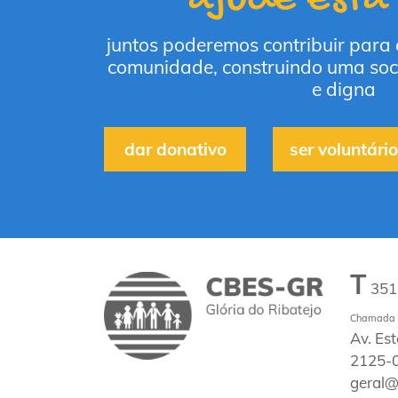
juntos poderemos contribuir para
comunidade, construindo uma soc
e digna
dar donativo
ser voluntário
T
35
Chamada p
Av. Es
2125-0
geral@