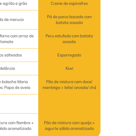
e agrião e grão
Creme de espinafres
Pá de porco lascada com
da de maruca
batata assada
forno com arroz de
Peru estufado com batata
tomate
assada
os salteados
Esparregado
Melância
Kiwi
 bolacha Maria
Pão de mistura com doce/
os: Papa de aveia
manteiga + leite/ cevada/ chá
tura com fiambre +
Pão de mistura com queijo +
ólido aromatizado
iogurte sólido aromatizado