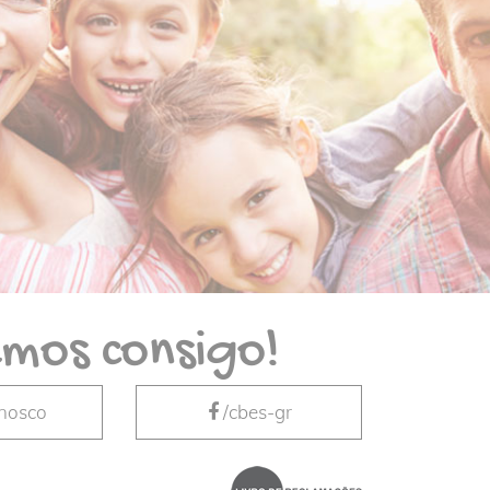
mos consigo!
nnosco
/cbes-gr