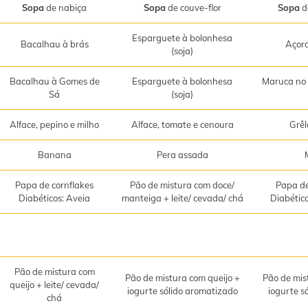
Sopa
de nabiça
Sopa
de couve-flor
Sopa
d
Esparguete à bolonhesa
Bacalhau à brás
Açor
(soja)
Bacalhau à Gomes de
Esparguete à bolonhesa
Maruca no 
Sá
(soja)
Alface, pepino e milho
Alface, tomate e cenoura
Grêl
Banana
Pera assada
Papa de cornflakes
Pão de mistura com doce/
Papa de
Diabéticos: Aveia
manteiga + leite/ cevada/ chá
Diabétic
Pão de mistura com
Pão de mistura com queijo +
Pão de mis
queijo + leite/ cevada/
iogurte sólido aromatizado
iogurte s
chá