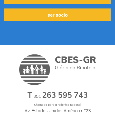
ser sócio
T
263 595 743
351
Chamada para a rede fixa nacional
Av. Estados Unidos América n.º23