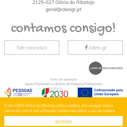
2125-027 Glória do Ribatejo
geral@cbesgr.pt
contamos consigo!
fale connosco
/cbes-gr
Ficha da operação
Apoio Financiado no âmbito de Estágios Profissionais
CBES Glória do Ribatejo © Todos os Direitos
O site CBES Glória do Ribatejo utiliza cookies. Ao navegar está a
concordar com a sua utilização.
Saiba mais sobre o uso de cookies.
Reservados |
Política de Privacidade
aceito
Desenvolvido por
Bomsite