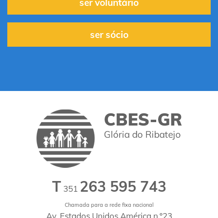
ser voluntário
ser sócio
T
263 595 743
351
Chamada para a rede fixa nacional
Av. Estados Unidos América n.º23