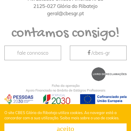
2125-027 Glória do Ribatejo
geral@cbesgr.pt
contamos consigo!
fale connosco
/cbes-gr
Ficha da operação
Apoio Financiado no âmbito de Estágios Profissionais
CBES Glória do Ribatejo © Todos os Direitos
O site CBES Glória do Ribatejo utiliza cookies. Ao navegar está a
concordar com a sua utilização.
Saiba mais sobre o uso de cookies.
Reservados |
Política de Privacidade
aceito