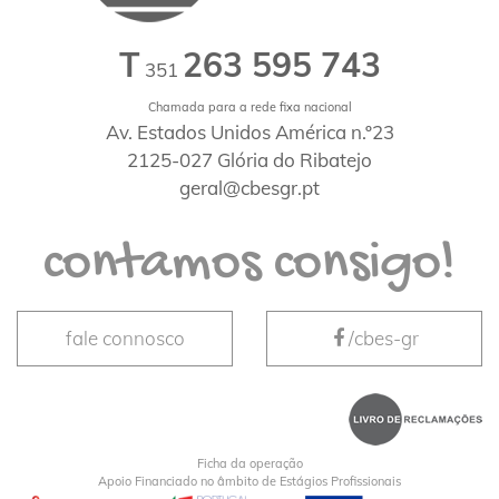
T
263 595 743
351
Chamada para a rede fixa nacional
Av. Estados Unidos América n.º23
2125-027 Glória do Ribatejo
geral@cbesgr.pt
contamos consigo!
fale connosco
/cbes-gr
Ficha da operação
Apoio Financiado no âmbito de Estágios Profissionais