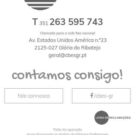
T
263 595 743
351
Chamada para a rede fixa nacional
Av. Estados Unidos América n.º23
2125-027 Glória do Ribatejo
geral@cbesgr.pt
contamos consigo!
fale connosco
/cbes-gr
Ficha da operação
Apoio Financiado no âmbito de Estágios Profissionais