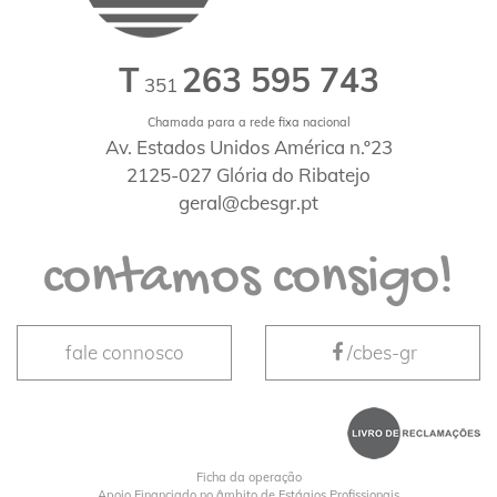
T
263 595 743
351
Chamada para a rede fixa nacional
Av. Estados Unidos América n.º23
2125-027 Glória do Ribatejo
geral@cbesgr.pt
contamos consigo!
fale connosco
/cbes-gr
Ficha da operação
Apoio Financiado no âmbito de Estágios Profissionais